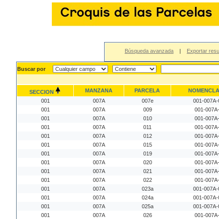
Búsqueda avanzada
|
Exportar resu
Buscar por
MANZANA
PARCELA
NOMENCLA
SECCION
001
007A
007e
001-007A-
001
007A
009
001-007A
001
007A
010
001-007A
001
007A
011
001-007A
001
007A
012
001-007A
001
007A
015
001-007A
001
007A
019
001-007A
001
007A
020
001-007A
001
007A
021
001-007A
001
007A
022
001-007A
001
007A
023a
001-007A-
001
007A
024a
001-007A-
001
007A
025a
001-007A-
001
007A
026
001-007A